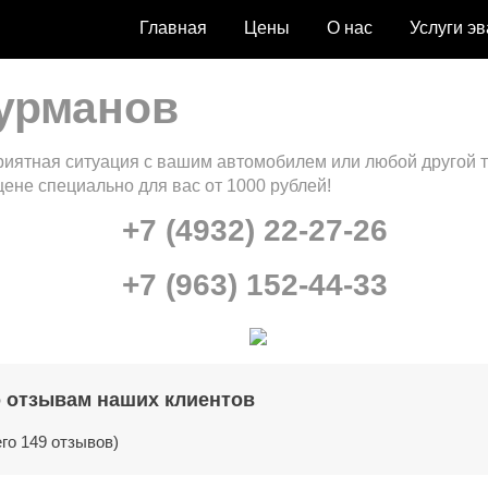
Главная
Цены
О нас
Услуги э
урманов
приятная ситуация с вашим автомобилем или любой другой 
ене специально для вас от 1000 рублей!
+7 (4932) 22-27-26
+7 (963) 152-44-33
о отзывам наших клиентов
его 149 отзывов)