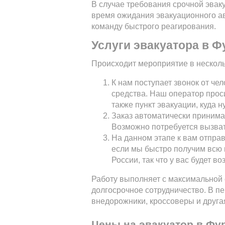
В случае требования срочной эвак
время ожидания эвакуационного ав
команду быстрого реагирования.
Услуги эвакуатора в 
Происходит мероприятие в несколь
К нам поступает звонок от че
средства. Наш оператор прос
также пункт эвакуации, куда н
Заказ автоматически приним
Возможно потребуется вызват
На данном этапе к вам отпра
если мы быстро получим всю
России, так что у вас будет 
Работу выполняет с максимальной 
долгосрочное сотрудничество. В пе
внедорожники, кроссоверы и другая
Цены на эвакуатор в Фу