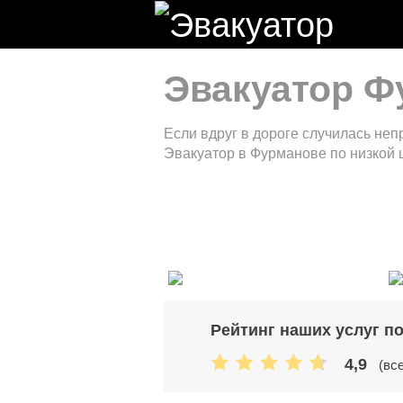
Эвакуатор Ф
Если вдруг в дороге случилась не
Эвакуатор в Фурманове по низкой ц
Рейтинг наших услуг п
4,9
(вс