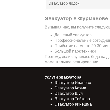
Эвакуатор лодок
Эвакуатор в Фурманове 
Вызывая нас, вы получите следую
Дешевый эвакуатор
Профессиональные сотрудни
Прибытие на место 20-30 мин
Большой парк техники
Поэтому, если случилась беда на д
моментальное реагирование.
Услуги эвакуатора
Эвакуатор Иваново
Эвакуатор Кохма
Эвакуатор Шуя
Эвакуатор Тейково
Эвакуатор Кинешма