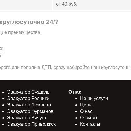
от 40 руб.
круглосуточно 24/7
щие преимущества:
ки
ут
ороге или попали в ДТП, сразу набирайте наш круглосуточ
Эвакуатор Суздаль
О нас
Эвакуатор Родники
Наши услуги
Эвакуатор Лежнево
Цены
Эвакуатор Фурманов
О нас
Эвакуатор Вичуга
Отзывы
Эвакуатор Приволжск
Контакты