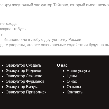
с круглосуточный эвакуатор Тейково, который имеет воз
снегоходы
микроавтобусы
пы
 – Иваново или в любую другую точку России
дьте уверены, что все оказываемые содействия будут на 
Эвакуатор Суздаль
О нас
Эвакуатор Родники
Наши услуги
Эвакуатор Лежнево
Цены
Эвакуатор Фурманов
О нас
Эвакуатор Вичуга
Отзывы
Эвакуатор Приволжск
Контакты