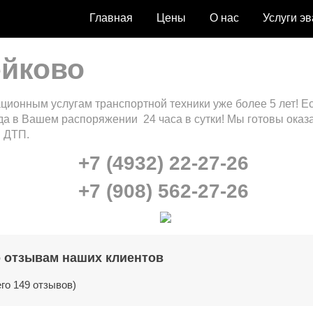
Главная
Цены
О нас
Услуги э
ейково
ционным услугам транспортной техники уже более 5 лет! Е
да в Вашем распоряжении 24 часа в сутки! Мы готовы оказа
в ДТП.
+7 (4932) 22-27-26
+7 (908) 562-27-26
о отзывам наших клиентов
его 149 отзывов)