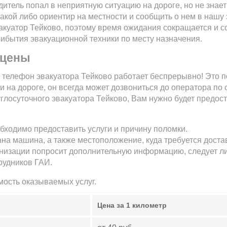
итель попал в неприятную ситуацию на дороге, но не знает
какой либо ориентир на местности и сообщить о нем в нашу
акуатор Тейково, поэтому время ожидания сокращается и с
рибытия эвакуационной техники по месту назначения.
 цены
 телефон эвакуатора Тейково работает беспрерывно! Это п
и на дороге, он всегда может дозвониться до оператора по
круглосуточного эвакуатора Тейково, Вам нужно будет пре
бходимо предоставить услуги и причину поломки.
ана машина, а также местоположение, куда требуется достав
низации попросит дополнительную информацию, следует л
рудников ГАИ.
мость оказываемых услуг.
Цена за 1 километр