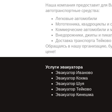
Наша компания предоставит для Ва
автотранспортные средства:
Легковые автомобили
Мототехника, квадроциклы и 
Коммерческие автомобили и 
Внедорожники, джипы и пика
Доставка транспорта Тейково
Обращаясь в нашу организацию, бу
цене!
Услуги эвакуатора
Эвакуатор Иваново
Эвакуатор Кохма
Эвакуатор Шуя
Эвакуатор Тейково
Эвакуатор Кинешма