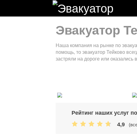
Эвакуатор Т
Наша компания на рынке по эвакуа
помощь, то эвакуатор Тейково всег
застряли на дороге или оказались 
Рейтинг наших услуг п
4,9
(вс