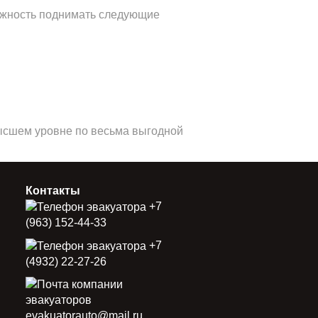
можность поднимать следующие
высшем уровне по весьма выгодной
Контакты
+7
(963) 152-44-33
+7
(4932) 22-27-26
evakuatorauto@mail.ru