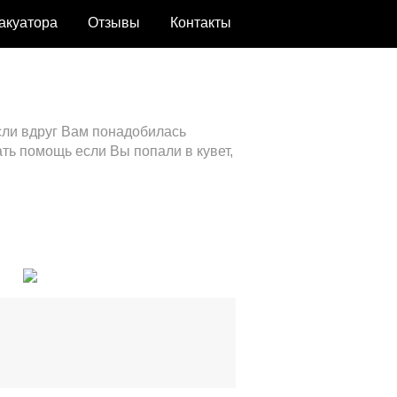
вакуатора
Отзывы
Контакты
сли вдруг Вам понадобилась
ть помощь если Вы попали в кувет,